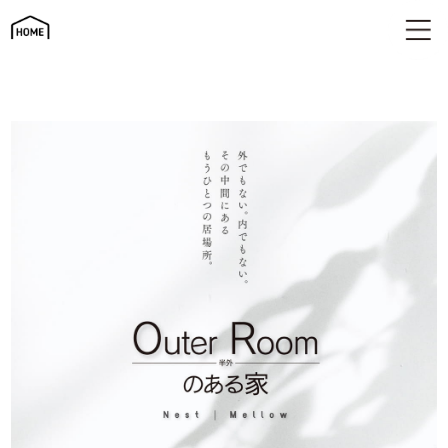
平屋×半外空間「OuterRoom」｜自然とつながる新しい住まい
｜