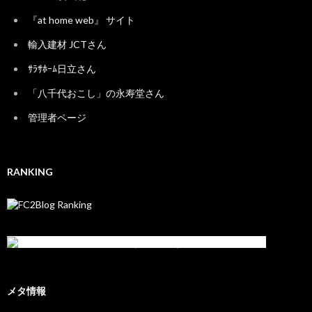
『at home web』 サイト
輸入建材 JCTさん
ｻﾗｻﾎｰﾑ日立さん
「八千代おこし」の永寿堂さん
管理者ページ
RANKING
メタ情報