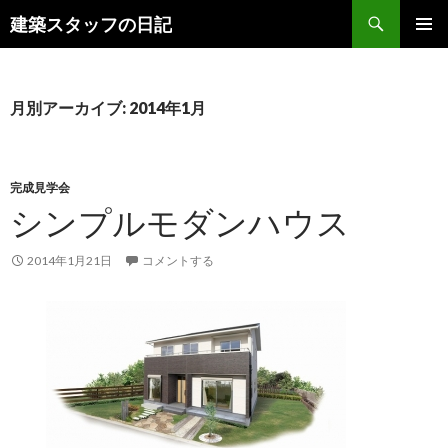
検
建築スタッフの日記
索
コ
メインメ
ン
ニュー
テ
ン
月別アーカイブ: 2014年1月
ツ
へ
ス
キ
完成見学会
ッ
シンプルモダンハウス
プ
2014年1月21日
コメントする