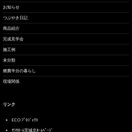
お知らせ
つぶやき日記
商品紹介
完成見学会
施工例
未分類
燃費半分の暮らし
現場関係
リンク
ECO ﾌﾟﾛｼﾞｪｸﾄ
ｻﾗｻﾎｰﾑ茨城北ﾎｰﾑﾍﾟｰｼﾞ