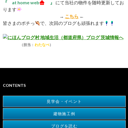
『 at home web
』
にて当社の物件を随時更新してお
ります
→
こちら
←
皆さまのポチっ
で、次回のブログも頑張れます
（担当：
わたなべ
）
CONTENTS
見学会・イベント
建物施工例
ブログを読む