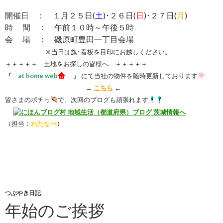
開催日 ： １月２５日(
土
)･２６日(
日
)･２７日(
月
)
時 間 ： 午前１０時～午後５時
会 場 ： 磯原町豊田一丁目会場
※当日は旗･看板を目印にお越しください。
＋＋＋＋＋ 土地をお探しの皆様へ ＋＋＋＋＋
『 at home web
』
にて当社の物件を随時更新しております
→
こちら
←
皆さまのポチっ
で、次回のブログも頑張れます
（担当：
わたなべ
）
つぶやき日記
年始のご挨拶