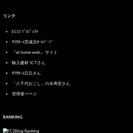
リンク
ECO ﾌﾟﾛｼﾞｪｸﾄ
ｻﾗｻﾎｰﾑ茨城北ﾎｰﾑﾍﾟｰｼﾞ
『at home web』 サイト
輸入建材 JCTさん
ｻﾗｻﾎｰﾑ日立さん
「八千代おこし」の永寿堂さん
管理者ページ
RANKING