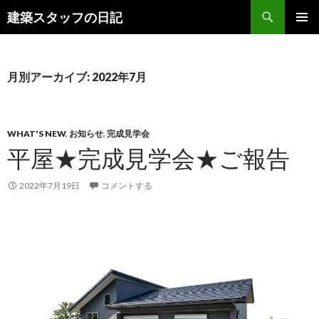
検
建築スタッフの日記
索
コ
メインメ
ン
ニュー
テ
ン
月別アーカイブ: 2022年7月
ツ
へ
ス
キ
WHAT'S NEW
,
お知らせ
,
完成見学会
ッ
平屋★完成見学会★ご報告
プ
2022年7月19日
コメントする