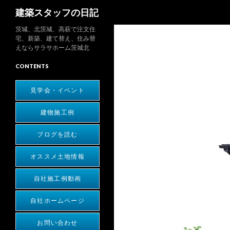
検
建築スタッフの日記
索
茨城、北茨城、高萩で注文住
宅、新築、建て替え、住み替
えならサラサホーム茨城北
CONTENTS
見学会・イベント
建物施工例
ブログを読む
オススメ土地情報
自社施工例動画
自社ホームページ
お問い合わせ