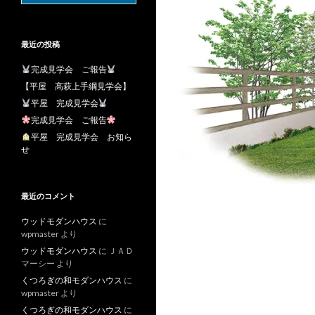
最近の投稿
完成見学会 ご報告
【平屋 高萩上手綱見学会】
平屋 完成見学会
完成見学会 ご報告
平屋 完成見学会 お知ら
せ
最近のコメント
ウッドモダンハウス
に
wpmaster
より
ウッドモダンハウス
に
ＪＡＤ
マーシー
より
くつろぎの和モダンハウス
に
wpmaster
より
くつろぎの和モダンハウス
に