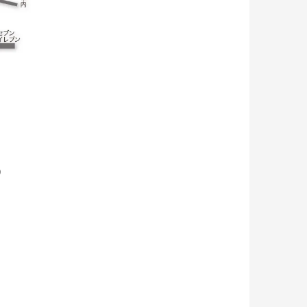
。
）
＋＋＋＋