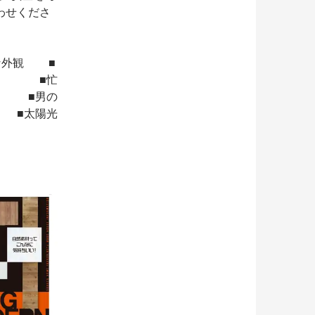
わせくださ
な外観 ■
ッキ ■忙
 ■男の
太陽光