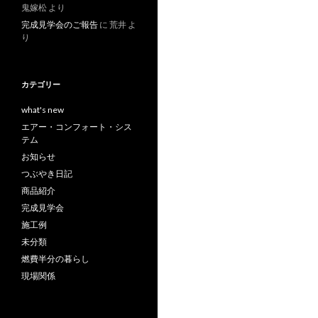
鬼嫁松
より
完成見学会のご報告
に
荒井
よ
り
カテゴリー
what's new
エアー・コンフォート・シス
テム
お知らせ
つぶやき日記
商品紹介
完成見学会
施工例
未分類
燃費半分の暮らし
現場関係