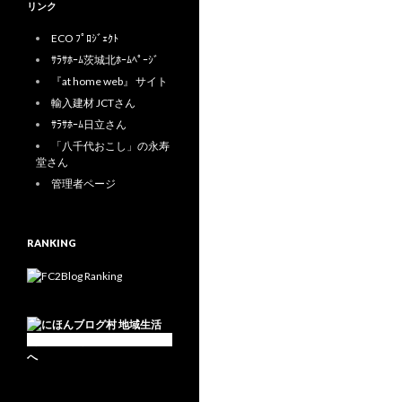
リンク
ECO ﾌﾟﾛｼﾞｪｸﾄ
ｻﾗｻﾎｰﾑ茨城北ﾎｰﾑﾍﾟｰｼﾞ
『at home web』 サイト
輸入建材 JCTさん
ｻﾗｻﾎｰﾑ日立さん
「八千代おこし」の永寿
堂さん
管理者ページ
RANKING