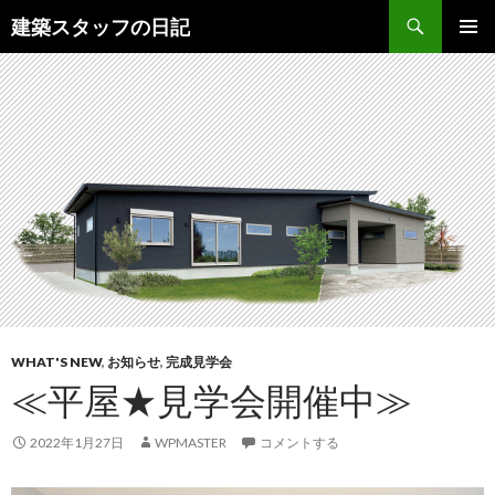
検
建築スタッフの日記
索
コ
メインメ
ン
ニュー
テ
ン
ツ
へ
ス
キ
ッ
プ
WHAT'S NEW
,
お知らせ
,
完成見学会
≪平屋★見学会開催中≫
2022年1月27日
WPMASTER
コメントする