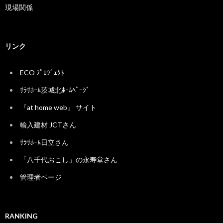
現場関係
リンク
ECO ﾌﾟﾛｼﾞｪｸﾄ
ｻﾗｻﾎｰﾑ茨城北ﾎｰﾑﾍﾟｰｼﾞ
『at home web』 サイト
輸入建材 JCTさん
ｻﾗｻﾎｰﾑ日立さん
「八千代おこし」の永寿堂さん
管理者ページ
RANKING