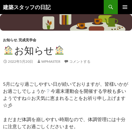
検
建築スタッフの日記
索
コ
メインメ
ン
ニュー
テ
ン
ツ
お知らせ
,
完成見学会
へ
お知らせ
ス
キ
ッ
2022年5月20日
WPMASTER
コメントする
プ
5月になり過ごしやすい日が続いておりますが、皆様いかが
お過ごしでしょうか
今週末運動会を開催する学校も多い
ようですね☆お天気に恵まれることをお祈り申し上げます
☆彡
まだまだ体調を崩しやすい時期なので、体調管理には十分
に注意してお過ごしくださいませ。