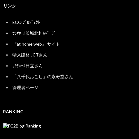
リンク
ECO ﾌﾟﾛｼﾞｪｸﾄ
ｻﾗｻﾎｰﾑ茨城北ﾎｰﾑﾍﾟｰｼﾞ
『at home web』 サイト
輸入建材 JCTさん
ｻﾗｻﾎｰﾑ日立さん
「八千代おこし」の永寿堂さん
管理者ページ
RANKING