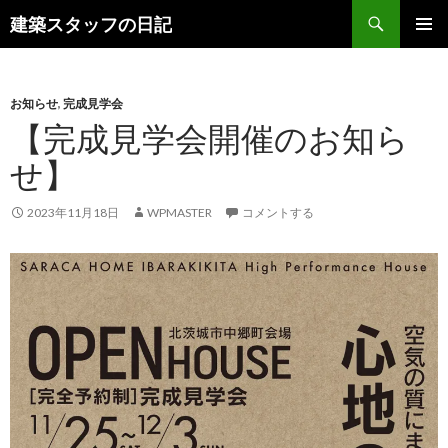
検
建築スタッフの日記
索
コ
メインメ
ン
ニュー
テ
ン
お知らせ
,
完成見学会
ツ
【完成見学会開催のお知ら
へ
せ】
ス
キ
ッ
2023年11月18日
WPMASTER
コメントする
プ