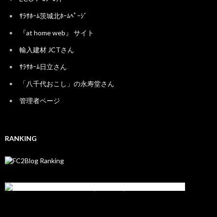
ｻﾗｻﾎｰﾑ茨城北ﾎｰﾑﾍﾟｰｼﾞ
『at home web』 サイト
輸入建材 JCTさん
ｻﾗｻﾎｰﾑ日立さん
「八千代おこし」の永寿堂さん
管理者ページ
RANKING