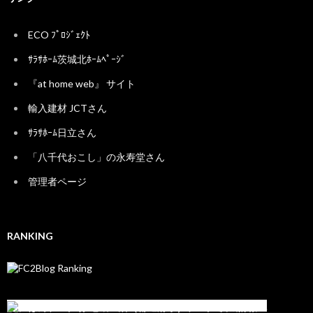
ECO ﾌﾟﾛｼﾞｪｸﾄ
ｻﾗｻﾎｰﾑ茨城北ﾎｰﾑﾍﾟｰｼﾞ
『at home web』 サイト
輸入建材 JCTさん
ｻﾗｻﾎｰﾑ日立さん
「八千代おこし」の永寿堂さん
管理者ページ
RANKING