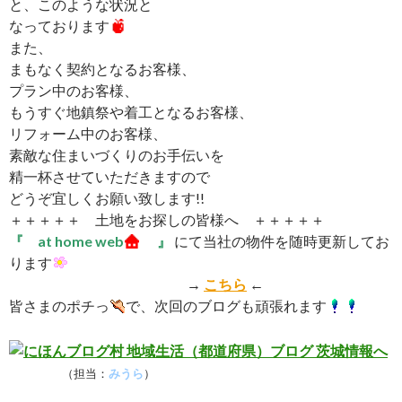
と、このような状況と
なっております
また、
まもなく契約となるお客様、
プラン中のお客様、
もうすぐ地鎮祭や着工となるお客様、
リフォーム中のお客様、
素敵な住まいづくりのお手伝いを
精一杯させていただきますので
どうぞ宜しくお願い致します!!
＋＋＋＋＋ 土地をお探しの皆様へ ＋＋＋＋＋
『 at home web
』
にて当社の物件を随時更新してお
ります
→
こちら
←
皆さまのポチっ
で、次回のブログも頑張れます
（担当：
みうら
）