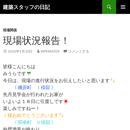
検
建築スタッフの日記
索
コ
メインメ
ン
ニュー
テ
ン
現場関係
ツ
現場状況報告！
へ
ス
2013年5月10日
WPMASTER
コメントする
キ
ッ
皆様こんにちは
プ
みうらです
今日は、現場の進行状況をお伝えしたいと思います
《 磯原町 Ⅰ様邸 》
先月見学会が行われたお家が
いよいよ１８日に引渡しです
楽しみですねー！
Ⅰ様おめでとうございます
《 関南町 Ｕ様邸 》
外壁塗装が終わり、